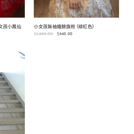
快速瀏覽
小女孩無袖織錦旗袍 (緋紅色)
L 小女孩小鳳仙
$1,680.00
$640.00