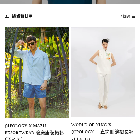
過濾和排序
6個產品
快速瀏覽
AMELLIA 蕾絲魚尾裙旗袍
SNOWDROP I
200.00
$13,800.00
快速瀏覽
WORLD OF YING X
快速瀏覽
QIPOLOGY X MAZU
QIPOLOGY — 直筒側邊褶長褲
RESORTWEAR 棉麻唐裝襯衫
$1,180.00
(淺藍色)