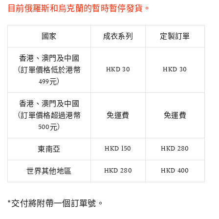
目前俄羅斯和烏克蘭的暫時暫停發貨。
國家
成衣系列
定製訂單
香港、澳門及中國
HKD 30
HKD 30
(訂單價格低於
港幣
499
元)
香港、澳門及中國
(訂單價格
超過港幣
免運費
免運費
500元)
快速瀏覽
AMELLIA 蕾絲魚尾裙旗袍
SNOWDROP I
HKD 150
HKD 280
東南亞
200.00
$13,800.00
HKD 280
HKD 400
世界其他地區
*交付將附帶一個訂單號。