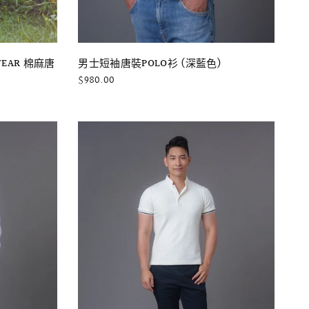
快速瀏覽
男士短袖唐裝POLO衫 (深藍色)
TWEAR 棉麻唐
$980.00