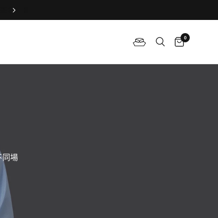
立即預約試身，定製新娘旗袍！
0
不同場