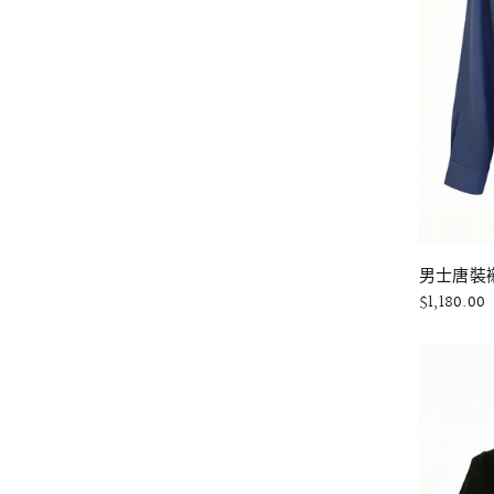
男士唐裝襯
$1,180.00