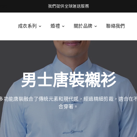
加入俱樂部，專享會員專屬禮遇🤍
成衣系列
婚禮
關於品牌
聯絡我們
男士唐裝襯衫
多功能唐裝融合了
傳統元素和現代感，
經過精細剪裁，適合在
合穿著。