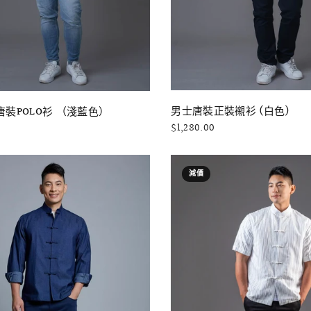
快速瀏覽
快速瀏覽
男士唐裝正裝襯衫 (白色)
裝POLO衫 （淺藍色）
$1,280.00
減價