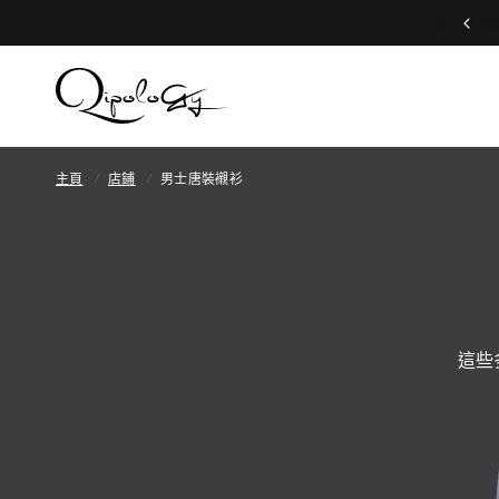
我們提供全球運送服務
主頁
/
店鋪
/
男士唐裝襯衫
這些