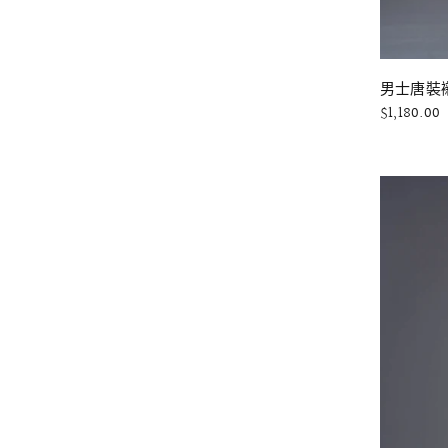
男士唐裝襯
$1,180.00