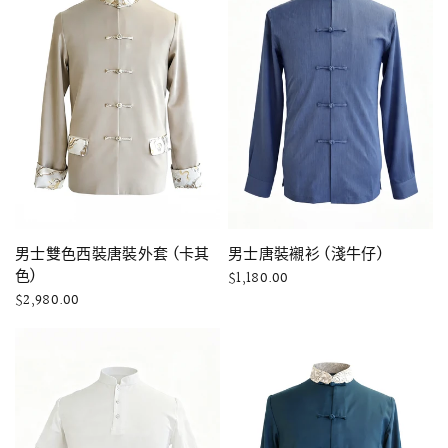
快速瀏覽
快速瀏覽
男士雙色西裝唐裝外套 (卡其
男士唐裝襯衫 (淺牛仔)
色)
$1,180.00
$2,980.00