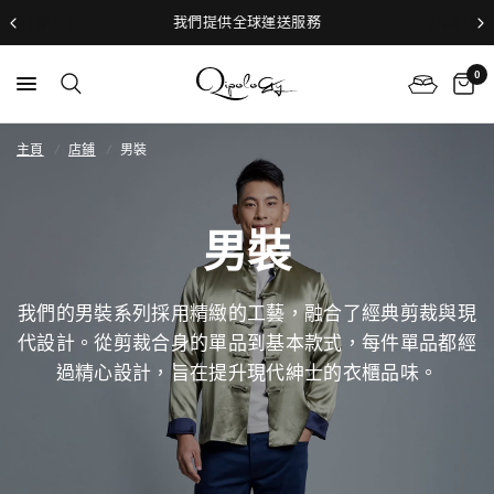
我們提供全球運送服務
0
主頁
/
店鋪
/
男裝
男裝
我們的男裝系列採用精緻的工藝，融合了
經典剪裁與現
代設計。
從剪裁合身的單品到基本款式，每件單品都經
過精心設計，旨在提升現代紳士的衣櫃品味。