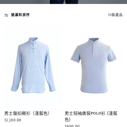
過濾和排序
32個產品
快速瀏覽
AMELLIA 蕾絲魚尾裙旗袍
SNOWDROP I
200.00
$13,800.00
快速瀏覽
快速瀏覽
男士盤扣襯衫（淺藍色）
男士短袖唐裝POLO衫 (淺藍
色)
$1,180.00
$980.00