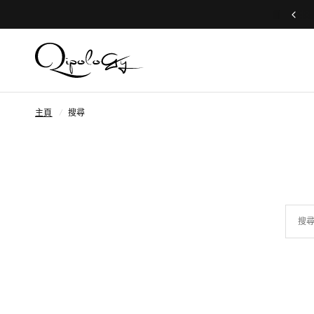
Free Global Shipping (Aug 1 to Aug 16)
主頁
/
搜尋