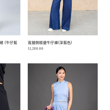
快速瀏覽
 (牛仔藍
寬腿側褶邊牛仔褲(深藍色)
$1,280.00