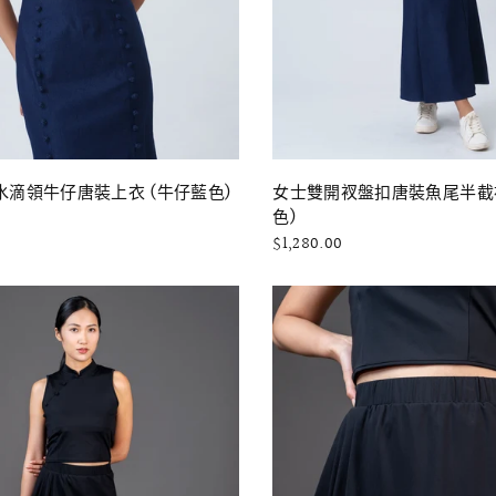
快速瀏覽
快速瀏覽
水滴領牛仔唐裝上衣 (牛仔藍色)
女士雙開衩盤扣唐裝魚尾半截裙
色)
$1,280.00