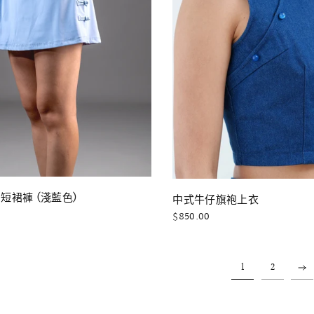
快速瀏覽
快速瀏覽
! 短裙褲 (淺藍色)
中式牛仔旗袍上衣
$850.00
1
2