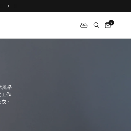
旗袍和長衫的差別？
0
常風格
從工作
上衣、