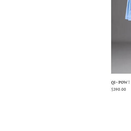
QI-POW
$390.00