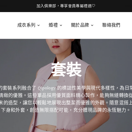
立即預約試身，定製新娘旗袍！
成衣系列
婚禮
關於品牌
聯絡我們
套裝
套裝系列融合了 Qipology 的標誌性美學
與現代多樣性，
為日
精緻的優雅。這些單品採用優質面料精心製作，
能夠無縫轉換
末的造型，
讓您以輕鬆地展現出整潔而優雅的外觀。
隨意混搭
下身和外套，創造無限搭配可能，充分體現品牌的永恆魅力。