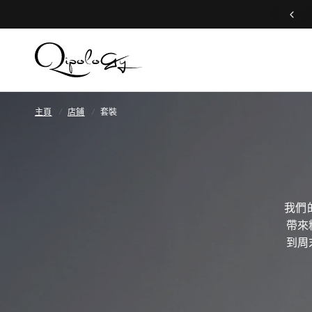
加入俱樂部，專享會員專屬禮遇🤍
主頁
/
店鋪
/
套裝
我們的
帶來
到周