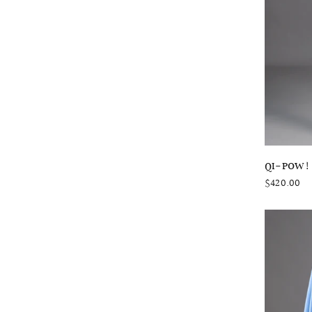
QI-POW
$420.00