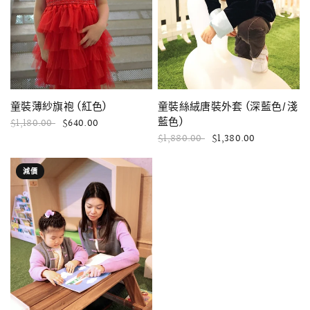
快速瀏覽
快速瀏覽
童裝絲絨唐裝外套 (深藍色/淺
童裝薄紗旗袍 (紅色)
藍色)
$1,180.00
$640.00
$1,880.00
$1,380.00
減價