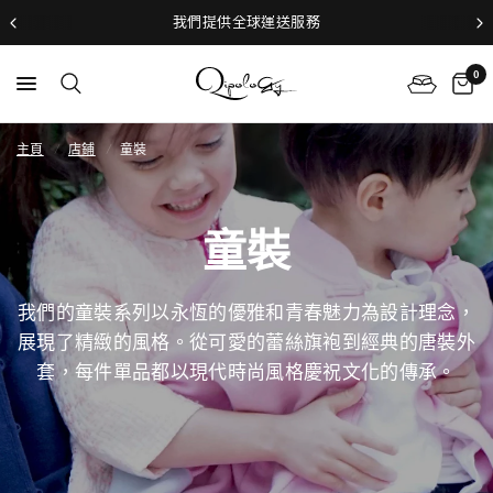
我們提供全球運送服務
0
主頁
/
店鋪
/
童裝
童裝
我們的童裝系列以永恆的優雅和青春魅力為設計理念，
展現了精緻的風格。從可愛的蕾絲旗袍到經典的
唐裝外
套，每件單品都以
現
代時尚風格慶祝文化的傳承。