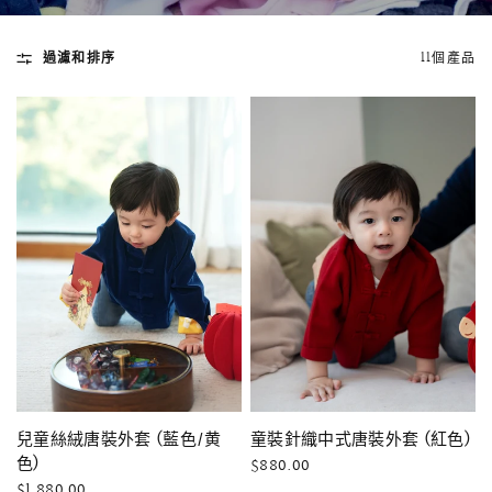
過濾和排序
11個產品
快速瀏覽
AMELLIA 蕾絲魚尾裙旗袍
SNOWDROP I
200.00
$13,800.00
快速瀏覽
快速瀏覽
兒童絲絨唐裝外套 (藍色/黄
童裝針織中式唐裝外套 (紅色)
色)
$880.00
$1,880.00