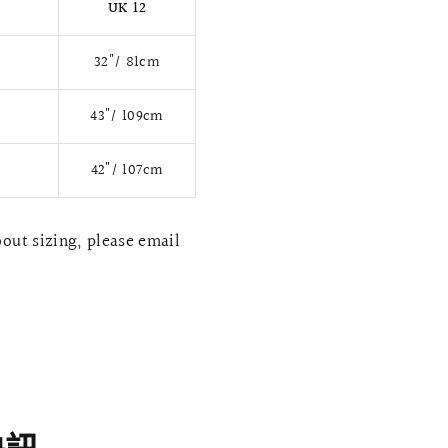
UK 12
32"/ 81cm
43"/ 109cm
42"/ 107cm
bout sizing, please email