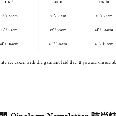
UK 6
UK 8
UK 10
26"/ 66cm
28"/ 71cm
30"/ 76cm
37"/ 94cm
39"/ 99cm
41"/ 104cm
41"/ 104cm
41"/ 104cm
42"/ 107cm
ts are taken with the garment laid flat. If you are unsure a