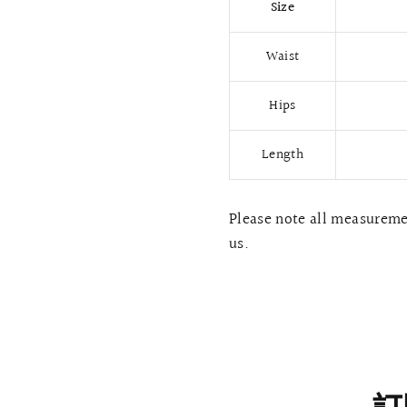
Size
Waist
Hips
Length
Please note all measuremen
us.