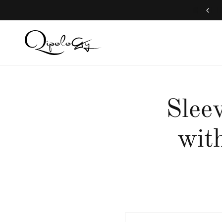
Free Global Shipping (Aug 1 to Aug 16)
Slee
wit