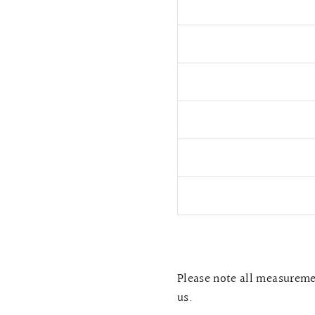
Please note all measuremen
us.