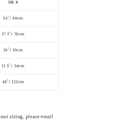
UK 8
34"/ 86cm
27.5"/ 70cm
36"/ 93cm
13.5"/ 34cm
48"/ 122cm
bout sizing, please email