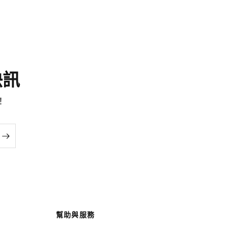
尚快訊
！
幫助與服務