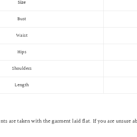
Size
Bust
Waist
Hips
Shoulders
Length
ts are taken with the garment laid flat. If you are unsure a