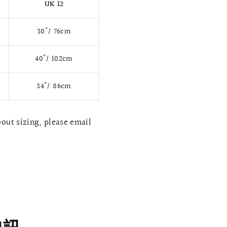
UK 12
30"/ 76cm
40"/ 102cm
34"/ 86cm
bout sizing, please email