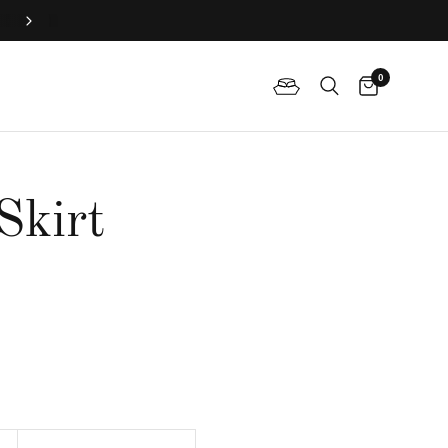
立即預約試身，定製新娘旗袍！
0
Skirt