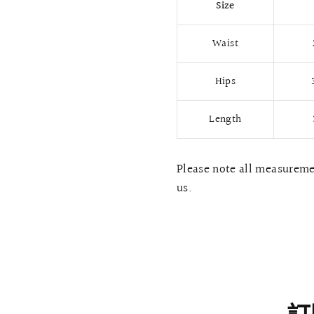
Size
Waist
Hips
Length
Please note all measuremen
us.