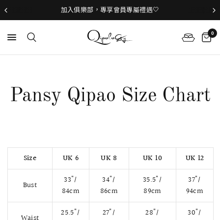
加入俱樂部，專享會員專屬禮遇🤍
0
Pansy Qipao Size Chart
Size
UK 6
UK 8
UK 10
UK 12
33"/
34"/
35.5"/
37"/
Bust
84cm
86cm
89cm
94cm
25.5"/
27"/
28"/
30"/
Waist