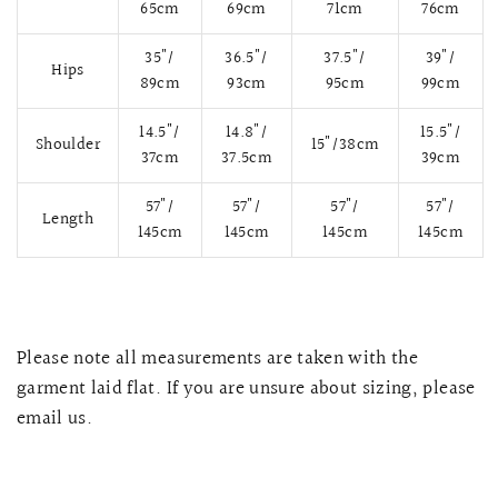
65cm
69cm
71cm
76cm
35"/
36.5"/
37.5"/
39"/
Hips
89cm
93cm
95cm
99cm
14.5"/
14.8"/
15.5"/
Shoulder
15"/38cm
37cm
37.5cm
39cm
57"/
57"/
57"/
57"/
Length
145cm
145cm
145cm
145cm
快速瀏覽
AMELLIA 蕾絲魚尾裙旗袍
SNOWDROP I
Please note all measurements are taken with the
200.00
$13,800.00
garment laid flat. If you are unsure about sizing, please
email us.