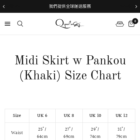
我們提供全球運送服務
0
Midi Skirt w Pankou
(Khaki) Size Chart
Size
UK 6
UK 8
UK 10
UK 12
25"/
27"/
29"/
31"/
Waist
64cm
69cm
74cm
79cm