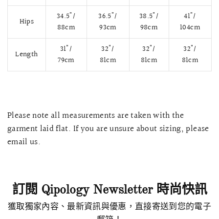
34.5"/
36.5"/
38.5"/
41"/
Hips
88cm
93cm
98cm
104cm
31"/
32"/
32"/
32"/
Length
79cm
81cm
81cm
81cm
Please note all measurements are taken with the
garment laid flat. If you are unsure about sizing, please
email us.
快速瀏覽
AMELLIA 蕾絲魚尾裙旗袍
SNOWDROP I
200.00
$13,800.00
訂閱 Qipology Newsletter 時尚快訊
獲取獨家內容、最新資訊與優惠，直接寄送到您的電子