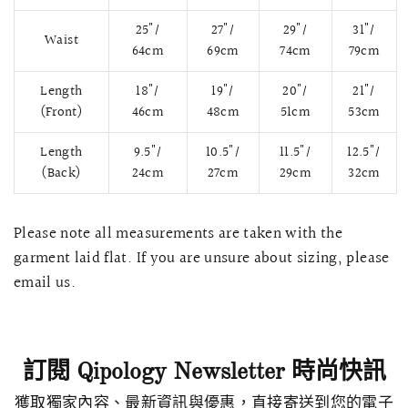
25"/
27"/
29"/
31"/
Waist
64cm
69cm
74cm
79cm
Length
18"/
19"/
20"/
21"/
(Front)
46cm
48cm
51cm
53cm
Length
9.5"/
10.5"/
11.5"/
12.5"/
(Back)
24cm
27cm
29cm
32cm
Please note all measurements are taken with the
garment laid flat. If you are unsure about sizing, please
快速瀏覽
AMELLIA 蕾絲魚尾裙旗袍
SNOWDROP I
email us.
200.00
$13,800.00
訂閱 Qipology Newsletter 時尚快訊
獲取獨家內容、最新資訊與優惠，直接寄送到您的電子