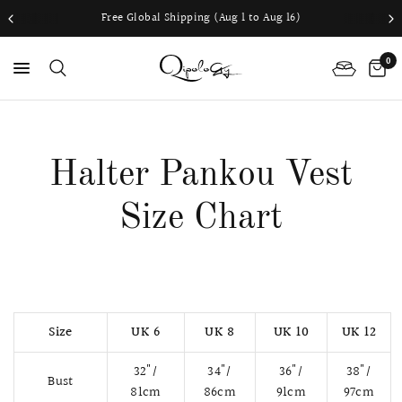
 Shipping (Aug 1 to Aug 16)
我們提供
0
Halter Pankou Vest
Size Chart
Size
UK 6
UK 8
UK 10
UK 12
32"/
34"/
36"/
38"/
Bust
81cm
86cm
91cm
97cm