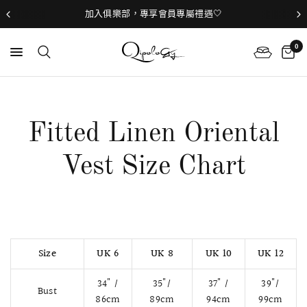
加入俱樂部，專享會員專屬禮遇🤍
0
Fitted Linen Oriental
Vest Size Chart
Size
UK 6
UK 8
UK 10
UK 12
34" /
35"/
37" /
39"/
Bust
86cm
89cm
94cm
99cm