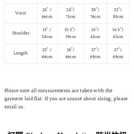
26" /
28"/
30"/
32"/
Waist
66cm
71cm
76cm
81cm
15" /
15.5"/
16"/
16.5"/
Shoulder
38cm
39cm
41cm
42cm
25" /
26"/
27"/
27"/
Length
64cm
66cm
69cm
69cm
快速瀏覽
AMELLIA 蕾絲魚尾裙旗袍
SNOWDROP I
Please note all measurements are taken with the
200.00
$13,800.00
garment laid flat. If you are unsure about sizing, please
email us.