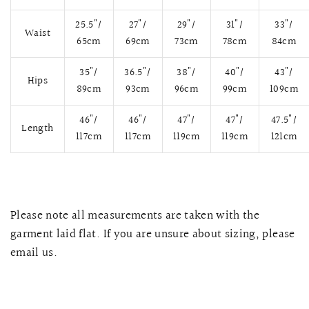
25.5"/
27"/
29"/
31"/
33"/
Waist
65cm
69cm
73cm
78cm
84cm
35"/
36.5"/
38"/
40"/
43"/
Hips
89cm
93cm
96cm
99cm
109cm
46"/
46"/
47"/
47"/
47.5"/
Length
117cm
117cm
119cm
119cm
121cm
快速瀏覽
AMELLIA 蕾絲魚尾裙旗袍
SNOWDROP I
Please note all measurements are taken with the
200.00
$13,800.00
garment laid flat. If you are unsure about sizing, please
email us.