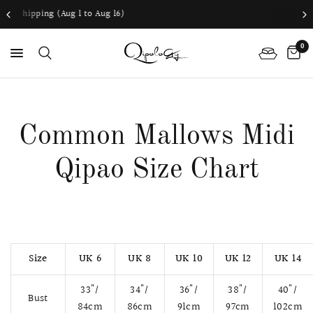
ug 16)
我們提供全球運送服務
0
Common Mallows Midi
Qipao Size Chart
Size
UK 6
UK 8
UK 10
UK 12
UK 14
33"/
34"/
36"/
38"/
40"/
Bust
84cm
86cm
91cm
97cm
102cm