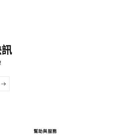
尚快訊
！
幫助與服務