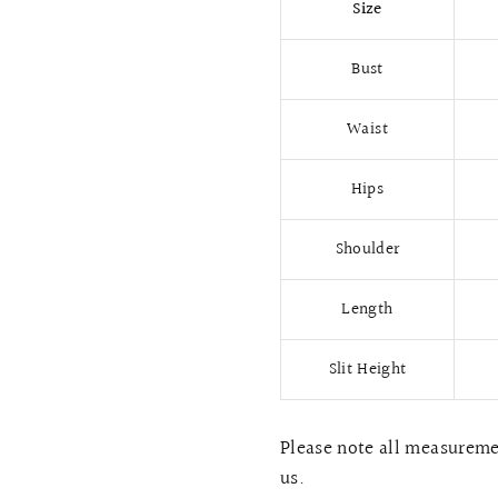
Size
Bust
Waist
Hips
Shoulder
Length
Slit Height
Please note all measuremen
us.