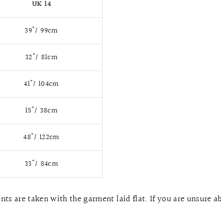
UK 14
39"/ 99cm
32"/ 81cm
41"/ 104cm
15"/ 38cm
48"/ 122cm
33"/ 84cm
ts are taken with the garment laid flat. If you are unsure a