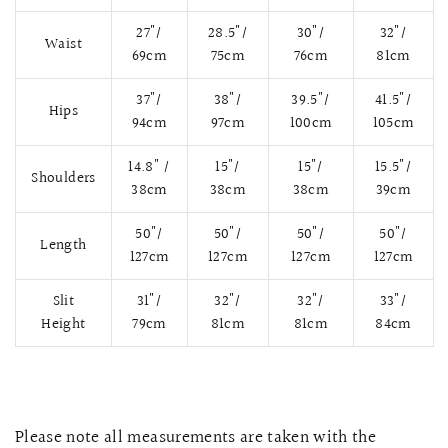
27"/
28.5"/
30"/
32"/
Waist
69cm
75cm
76cm
81cm
37"/
38"/
39.5"/
41.5"/
Hips
94cm
97cm
100cm
105cm
14.8" /
15"/
15"/
15.5"/
Shoulders
38cm
38cm
38cm
39cm
50"/
50"/
50"/
50"/
Length
127cm
127cm
127cm
127cm
快速瀏覽
AMELLIA 蕾絲魚尾裙旗袍
SNOWDROP I
Slit
31"/
32"/
32"/
33"/
Height
79cm
81cm
81cm
84cm
200.00
$13,800.00
Please note all measurements are taken with the