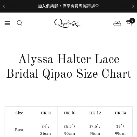
加入俱樂部，專享會員專屬禮遇🤍
0
Alyssa Halter Lace
Bridal Qipao Size Chart
Size
UK 8
UK 10
UK 12
UK 14
34"/
35.5"/
37.5"/
39"/
Bust
86cm
90cm
95cm
99cm