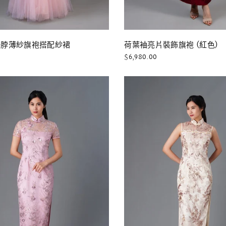
快速瀏覽
快速瀏覽
A 掛脖薄紗旗袍搭配紗裙
荷葉袖亮片裝飾旗袍 (紅色)
$6,980.00