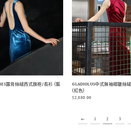
快速瀏覽
快速瀏覽
GLADIOLUS中式無袖褶皺絲
BORES露背絲絨西式旗袍/長衫 (藍
(紅色)
$2,880.00
1
2
3