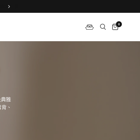
加入俱樂部，專享會員專屬禮遇🤍
0
及典雅
露背、