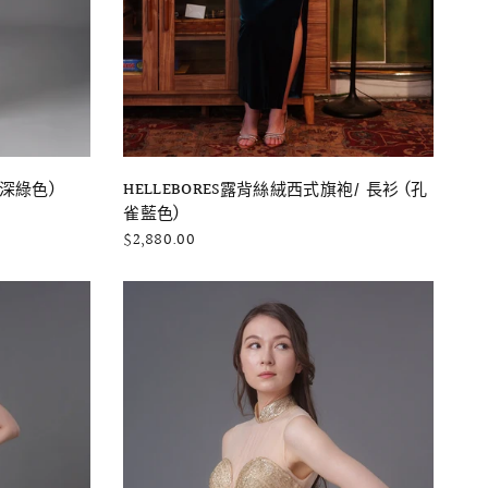
快速瀏覽
(深綠色)
HELLEBORES露背絲絨西式旗袍/ 長衫 (孔
雀藍色)
$2,880.00