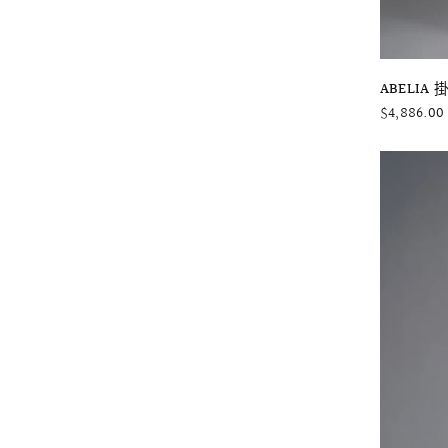
ABELI
$4,886.00