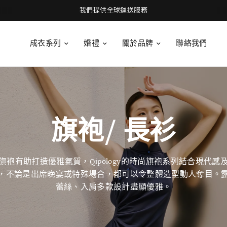
我們提供全球運送服務
成衣系列
婚禮
關於品牌
聯絡我們
旗袍/ 長衫
旗袍有助打造優雅氣質，Qipology的時尚旗袍系列結合現代感
，不論是出席晚宴或特殊場合，都可以令整體造型動人奪目。
蕾絲、入肩多款設計盡顯優雅。