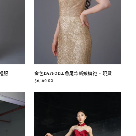
快速瀏覽
金色DAFFODIL魚尾款新娘旗袍 - 現貨
袍禮服
$6,160.00