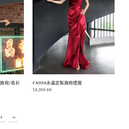
快速瀏覽
CASSIA水晶定製旗袍禮服
絨旗袍/長衫
$8,200.00
4