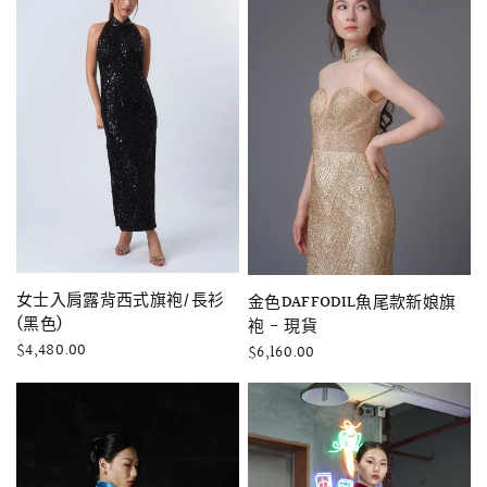
快速瀏覽
女士入肩露背西式旗袍/長衫
快速瀏覽
金色DAFFODIL魚尾款新娘旗
(黑色)
袍 - 現貨
$4,480.00
$6,160.00