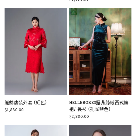
快速瀏覽
快速瀏覽
織錦唐裝外套 (紅色)
HELLEBORES露背絲絨西式旗
袍/ 長衫 (孔雀藍色)
$1,880.00
$2,880.00