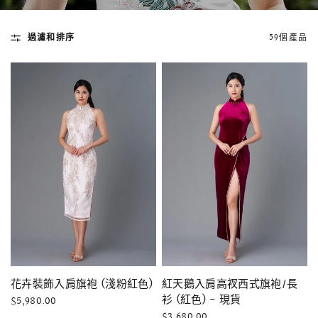
過濾和排序
59個產品
快速瀏覽
AMELLIA 蕾絲魚尾裙旗袍
SNOWDROP I
200.00
$13,800.00
快速瀏覽
快速瀏覽
花卉裝飾入肩旗袍 (淺粉紅色)
紅天鵝入肩高衩西式旗袍/長
衫 (紅色) - 現貨
$5,980.00
$3,680.00