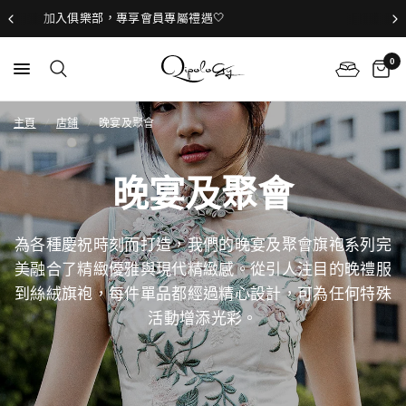
立即預約試身，定製新娘旗袍！
0
主頁
/
店鋪
/
晚宴及聚會
晚宴及聚會
為各種慶祝時刻而打造，我們的晚宴及聚會旗袍系列完
美融合了精緻優雅與現代精緻感。從引人注目的晚禮服
到絲絨旗袍，每件單品都經過精心設計，
可為任何特殊
活動增添光彩。