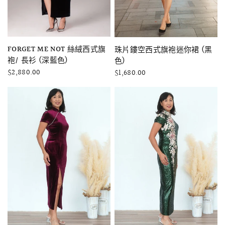
快速瀏覽
快速瀏覽
FORGET ME NOT 絲絨西式旗
珠片鏤空西式旗袍迷你裙 (黑
袍/ 長衫 (深藍色)
色)
$2,880.00
$1,680.00