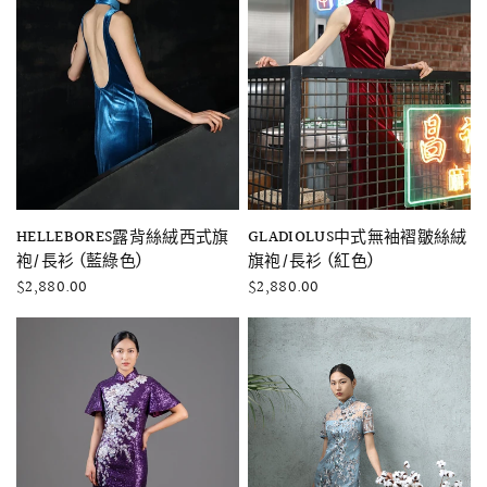
快速瀏覽
快速瀏覽
GLADIOLUS中式無袖褶皺絲絨
HELLEBORES露背絲絨西式旗
旗袍/長衫 (紅色)
袍/長衫 (藍綠色)
$2,880.00
$2,880.00